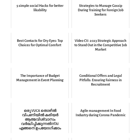
5 simple social Hacks for better
Strategies to Manage Gossip
likability
During Training for Foreign Job
Seekers
Best Contacts for Dry Eyes: Top
Video CV: 2023 Strategic Approach
Choices for Optimal Comfort
to Stand Out in the Competitive Job
Market
The Importance of Budget
Conditional Offers and Legal
Management in Event Planning
Pitfalls: Ensuring Fairness in
Recruitment
ഒരു VUCA തൊഴിൽ
Agile management In Food
വിപണിയിൽ കരിയർ
Industry during Corona Pandemic
ആത്മവിശ്വാസം
വർദ്ധിപ്പിക്കുന്നതിന് AI
എങ്ങനെ ഉപയോഗിക്കാം