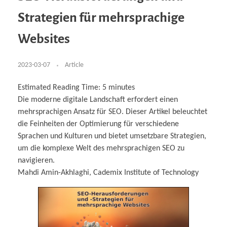
Business Partnerships
Learning
Acoustics & Noise Reduction Materials
Computer Aided Product Design
HR Services
Research, Development & Innovation
European Partnerships
Computer Assisted Mechatronics &
Digital Film Production
Rendering Services
For Interior Design &
Strategien für mehrsprachige
Management
EU Market Exploration
for Startups & Scaleups
Robotics
Computer Aided Interior Design
Architecture
About
Cademix Magazine
Computer Aided Education & Modern
Exchange Programs
Faculty & Internships
Industrial Software Eng.
Media Gallery
Didactic Tech
Buddy Program
Websites
Virtual Tour
How to Become Cademix Representative or
Virtual Tour & Gallery
Recruiter
Youtube Channel
Open Positions
Contact us
2023-03-07
Article
Licenses & Legal Notice
Office of the President
Impressum
Estimated Reading Time:
5
minutes
Privacy Policy
Die moderne digitale Landschaft erfordert einen
AGB: Terms and Conditions
Payment Plan & Discounts Policy
mehrsprachigen Ansatz für SEO. Dieser Artikel beleuchtet
Cademix Payment Plans
die Feinheiten der Optimierung für verschiedene
Member Evaluation Criteria
Sprachen und Kulturen und bietet umsetzbare Strategien,
um die komplexe Welt des mehrsprachigen SEO zu
navigieren.
Mahdi Amin-Akhlaghi, Cademix Institute of Technology