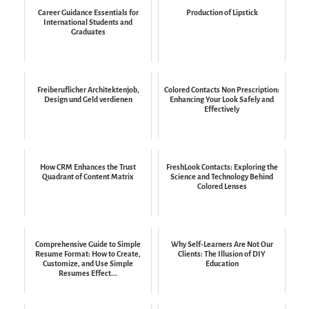
Career Guidance Essentials for
Production of Lipstick
International Students and
Graduates
Freiberuflicher Architektenjob,
Colored Contacts Non Prescription:
Design und Geld verdienen
Enhancing Your Look Safely and
Effectively
How CRM Enhances the Trust
FreshLook Contacts: Exploring the
Quadrant of Content Matrix
Science and Technology Behind
Colored Lenses
Comprehensive Guide to Simple
Why Self-Learners Are Not Our
Resume Format: How to Create,
Clients: The Illusion of DIY
Customize, and Use Simple
Education
Resumes Effect...