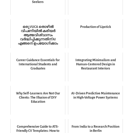
Seekers
ഒരു VUCA തൊഴിൽ
Production of Lipstick
വിപണിയിൽ കരിയർ
ആത്മവിശ്വാസം
വർദ്ധിപ്പിക്കുന്നതിന് AI
എങ്ങനെ ഉപയോഗിക്കാം
Career Guidance Essentials for
Integrating Minimalism and
International Students and
Human-Centered Design in
Graduates
Restaurant Interiors
Why Self-Learners Are Not Our
AI-Driven Predictive Maintenance
Clients: The Illusion of DIY
in High-Voltage Power Systems
Education
Comprehensive Guide to ATS-
From India to a Research Position
Friendly CV Templates: How to
in Berlin