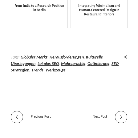
From India to a Research Position
Integrating Minimalism and
in Berlin
Human-Centered Design in
Restaurant Interiors
Tags:
Globaler Markt
,
Herausforderungen
,
Kulturelle
Überlegungen
,
Lokales SEO
,
Mehrsprachig
,
Optimierung
,
SEO
,
Strategien
,
Trends
,
Werkzeuge
Previous Post
Next Post