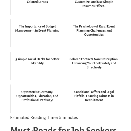
Colored Lenses
Customize, and Use Simple
Resumes Effect...
The Importance of Budget
The Psychology of Rural Event
Management in Event Planning
Planning: Challenges and
Opportunities
5 simple social Hacks for better
Colored Contacts Non Prescription:
likability
Enhancing Your Look Safely and
Effectively
Optometrist Germany:
Conditional Offers and Legal
Opportunities, Education, and
Pitfalls: Ensuring Fairness in
Professional Pathways
Recruitment
Estimated Reading Time:
5
minutes
Must-Reads for Job Seekers