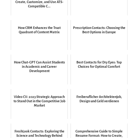
Create, Customize, and Use ATS-
Compatible C...
How CRM Enhances the Trust
Prescription Contacts: Choosing the
Quadrant of Content Matrix
Best Options in Europe
How Chat-GPT Can Assist Students
Best Contacts for Dry Eyes: Top
in Academic and Career
Choices for Optimal Comfort
Development
Video CV: 2023 Strategic Approach
Freiberuflicher Architektenjob,
to Stand Out in the Competitive Job
Design und Geld verdienen
Market
FreshLook Contacts: Exploring the
Comprehensive Guide to Simple
Science and Technology Behind
Resume Format: How to Create,