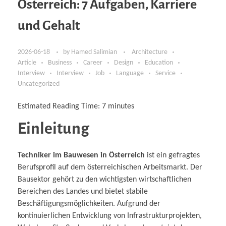
Österreich: 7 Aufgaben, Karriere
und Gehalt
2026-06-18
by
Hamed Salimian
Architecture
Article
Business
Career
Design
Education
Interview
Interview
Job
Language
Service
Uncategorized
Estimated Reading Time:
7
minutes
Einleitung
Techniker im Bauwesen in Österreich
ist ein gefragtes
Berufsprofil auf dem österreichischen Arbeitsmarkt. Der
Bausektor gehört zu den wichtigsten wirtschaftlichen
Bereichen des Landes und bietet stabile
Beschäftigungsmöglichkeiten. Aufgrund der
kontinuierlichen Entwicklung von Infrastrukturprojekten,