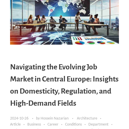
Navigating the Evolving Job
Market in Central Europe: Insights
on Domesticity, Regulation, and
High-Demand Fields
2024-10-26
by
Hossein Nazarian
Architecture
Article
Business
Career
Conditions
Department