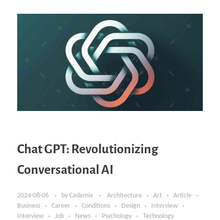
Chat GPT: Revolutionizing
Conversational AI
2024-08-06
by
Cademix
Architecture
Art
Article
Business
Career
Conditions
Design
Interview
Interview
Job
News
Psychology
Technology