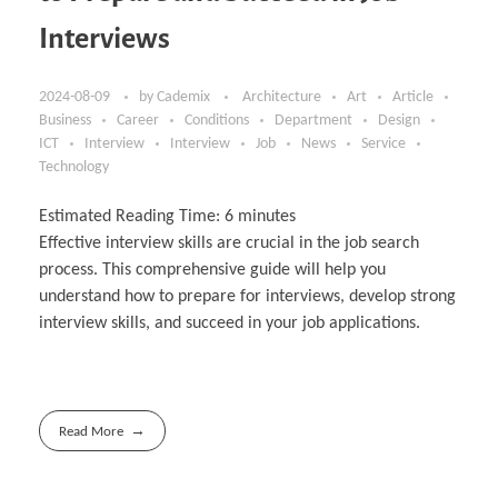
Interviews
2024-08-09
by
Cademix
Architecture
Art
Article
Business
Career
Conditions
Department
Design
ICT
Interview
Interview
Job
News
Service
Technology
Estimated Reading Time:
6
minutes
Effective interview skills are crucial in the job search
process. This comprehensive guide will help you
understand how to prepare for interviews, develop strong
interview skills, and succeed in your job applications.
Read More