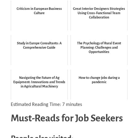
Criticism in European Business
Great Interior Designers Strategies
Culture
Using Cross-Functional Team
Collaboration
Study in Europe Consultants: A
The Psychology of Rural Event
Comprehensive Guide
Planning: Challenges and
Opportunities
Navigating the Future of Ag
How to change jobs during a
Equipment: Innovations and Trends
pandemic
in Agricultural Machinery
Estimated Reading Time:
7
minutes
Must-Reads for Job Seekers