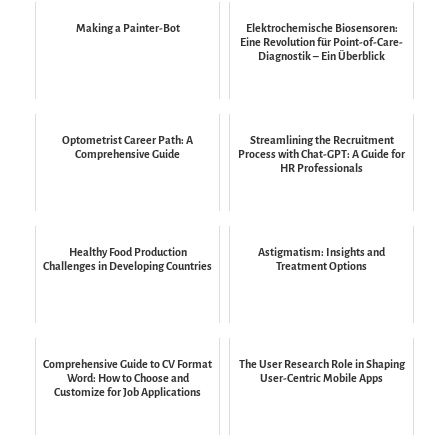
Making a Painter-Bot
Elektrochemische Biosensoren:
Eine Revolution für Point-of-Care-
Diagnostik – Ein Überblick
Optometrist Career Path: A
Streamlining the Recruitment
Comprehensive Guide
Process with Chat-GPT: A Guide for
HR Professionals
Healthy Food Production
Astigmatism: Insights and
Challenges in Developing Countries
Treatment Options
Comprehensive Guide to CV Format
The User Research Role in Shaping
Word: How to Choose and
User-Centric Mobile Apps
Customize for Job Applications