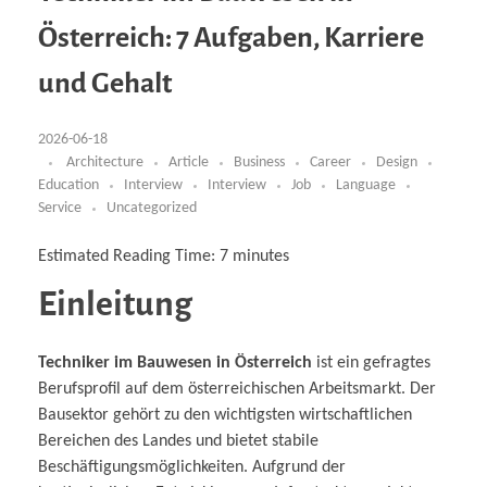
Business Partnerships
Learning
Acoustics & Noise Reduction Materials
Computer Aided Product Design
HR Services
Research, Development & Innovation
European Partnerships
Computer Assisted Mechatronics &
Digital Film Production
Rendering Services
For Interior Design &
Österreich: 7 Aufgaben, Karriere
Management
EU Market Exploration
for Startups & Scaleups
Robotics
Computer Aided Interior Design
Architecture
About
Cademix Magazine
Computer Aided Education & Modern
Exchange Programs
Faculty & Internships
Industrial Software Eng.
Media Gallery
Didactic Tech
Buddy Program
und Gehalt
Virtual Tour
How to Become Cademix Representative or
Virtual Tour & Gallery
Recruiter
Youtube Channel
Open Positions
Contact us
2026-06-18
Licenses & Legal Notice
Architecture
Article
Business
Career
Design
Office of the President
Education
Interview
Interview
Job
Language
Impressum
Privacy Policy
Service
Uncategorized
AGB: Terms and Conditions
Payment Plan & Discounts Policy
Cademix Payment Plans
Estimated Reading Time:
7
minutes
Member Evaluation Criteria
Einleitung
Techniker im Bauwesen in Österreich
ist ein gefragtes
Berufsprofil auf dem österreichischen Arbeitsmarkt. Der
Bausektor gehört zu den wichtigsten wirtschaftlichen
Bereichen des Landes und bietet stabile
Beschäftigungsmöglichkeiten. Aufgrund der