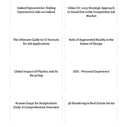
Indeed Optometrist: Finding
Video CV: 2023 Strategic Approach
Optometrist Jobs on Indeed
to Stand Out in the Competitive Job
Market
The Ultimate Guide to CV Formats
Role of Augmented Reality in the
for Job Applications
Future of Design
Global Impact of Plastics and Its
SDG - Personal Experience
Recycling
Acuvue Oasys for Astigmatism
3D Rendering in Real Estate Sector
Daily: A Comprehensive Overview