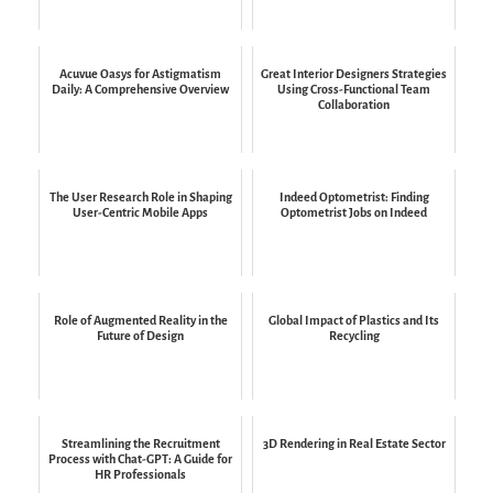
Acuvue Oasys for Astigmatism
Great Interior Designers Strategies
Daily: A Comprehensive Overview
Using Cross-Functional Team
Collaboration
The User Research Role in Shaping
Indeed Optometrist: Finding
User-Centric Mobile Apps
Optometrist Jobs on Indeed
Role of Augmented Reality in the
Global Impact of Plastics and Its
Future of Design
Recycling
Streamlining the Recruitment
3D Rendering in Real Estate Sector
Process with Chat-GPT: A Guide for
HR Professionals