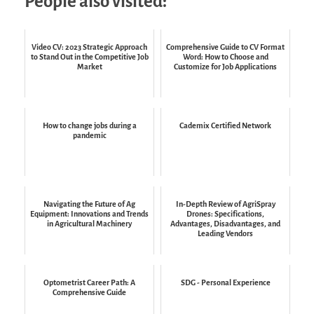
People also visited:
Video CV: 2023 Strategic Approach
Comprehensive Guide to CV Format
to Stand Out in the Competitive Job
Word: How to Choose and
Market
Customize for Job Applications
How to change jobs during a
Cademix Certified Network
pandemic
Navigating the Future of Ag
In-Depth Review of AgriSpray
Equipment: Innovations and Trends
Drones: Specifications,
in Agricultural Machinery
Advantages, Disadvantages, and
Leading Vendors
Optometrist Career Path: A
SDG - Personal Experience
Comprehensive Guide