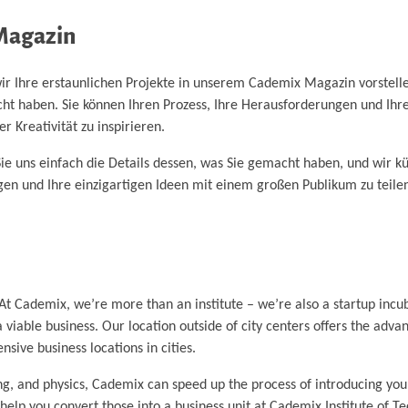
 Magazin
r Ihre erstaunlichen Projekte in unserem Cademix Magazin vorstellen
t haben. Sie können Ihren Prozess, Ihre Herausforderungen und Ihre 
 Kreativität zu inspirieren.
n Sie uns einfach die Details dessen, was Sie gemacht haben, und wir
ngen und Ihre einzigartigen Ideen mit einem großen Publikum zu teile
At Cademix, we’re more than an institute – we’re also a startup incu
 viable business. Our location outside of city centers offers the adva
sive business locations in cities.
ing, and physics, Cademix can speed up the process of introducing your
 help you convert those into a business unit at Cademix Institute of 