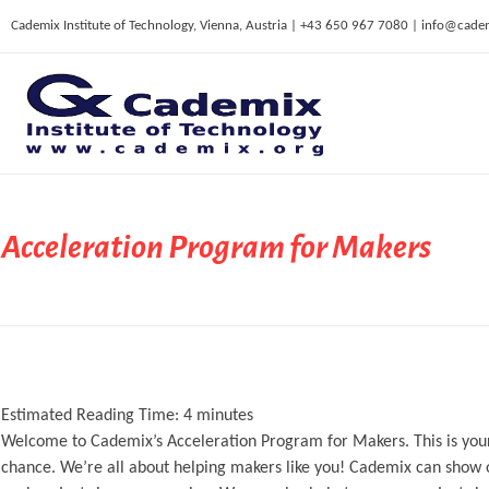
Cademix Institute of Technology, Vienna, Austria | +43 650 967 7080 | info@cade
C
ademix Institute of Technology
Job seekers Portal for Career Acceleration, Continuing Education, European Job Market
Acceleration Program for Makers
Estimated Reading Time:
4
minutes
Welcome to Cademix’s Acceleration Program for Makers. This is your
chance. We’re all about helping makers like you! Cademix can show 