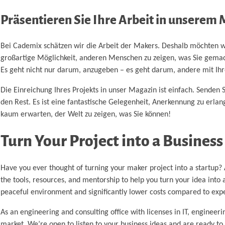
Präsentieren Sie Ihre Arbeit in unserem
Bei Cademix schätzen wir die Arbeit der Makers. Deshalb möchten wi
großartige Möglichkeit, anderen Menschen zu zeigen, was Sie gemach
Es geht nicht nur darum, anzugeben – es geht darum, andere mit Ihrer
Die Einreichung Ihres Projekts in unser Magazin ist einfach. Sende
den Rest. Es ist eine fantastische Gelegenheit, Anerkennung zu erla
kaum erwarten, der Welt zu zeigen, was Sie können!
Turn Your Project into a Business
Have you ever thought of turning your maker project into a startup? 
the tools, resources, and mentorship to help you turn your idea into a
peaceful environment and significantly lower costs compared to expen
As an engineering and consulting office with licenses in IT, engineer
market. We’re open to listen to your business ideas and are ready to