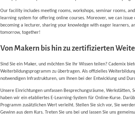
Our facility includes meeting rooms, workshops, seminar rooms, and a
learning system for offering online courses. Moreover, we can issue o
becoming a lecturer, sharing your knowledge with eager learners, and
tomorrow, together!
Von Makern bis hin zu zertifizierten We
Sind Sie ein Maker, und möchten Sie Ihr Wissen teilen? Cademix biete
Weiterbildungsprogramm zu übertragen. Als offizielles Weiterbildung
notwendigen Infrastrukturen, um Ihnen bei der Entwicklung und Du
Unsere Einrichtungen umfassen Besprechungsräume, Werkstätten, Se
haben wir ein etabliertes E-Learning-System für Online-Kurse. Darübe
Programm zusätzlichen Wert verleiht. Stellen Sie sich vor, Sie werd
Gewinn aus dem Kurs. Treten Sie uns bei und lassen Sie uns gemein