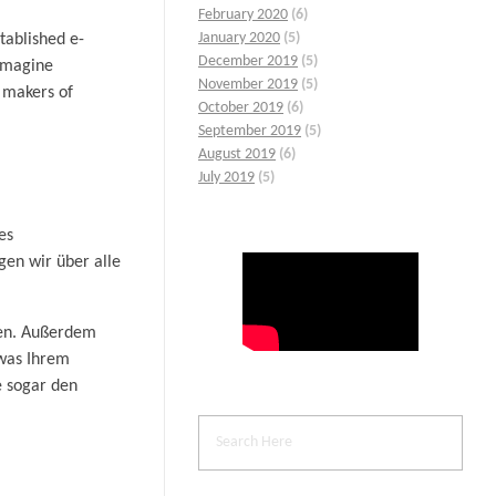
February 2020
(6)
January 2020
(5)
tablished e-
December 2019
(5)
 Imagine
November 2019
(5)
e makers of
October 2019
(6)
September 2019
(5)
August 2019
(6)
July 2019
(5)
es
gen wir über alle
gen. Außerdem
 was Ihrem
e sogar den