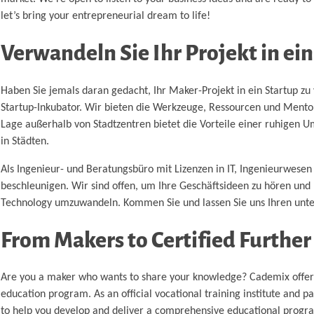
let’s bring your entrepreneurial dream to life!
Verwandeln Sie Ihr Projekt in ei
Haben Sie jemals daran gedacht, Ihr Maker-Projekt in ein Startup zu 
Startup-Inkubator. Wir bieten die Werkzeuge, Ressourcen und Mentor
Lage außerhalb von Stadtzentren bietet die Vorteile einer ruhigen 
in Städten.
Als Ingenieur- und Beratungsbüro mit Lizenzen in IT, Ingenieurwese
beschleunigen. Wir sind offen, um Ihre Geschäftsideen zu hören und b
Technology umzuwandeln. Kommen Sie und lassen Sie uns Ihren unt
From Makers to Certified Furthe
Are you a maker who wants to share your knowledge? Cademix offers a 
education program. As an official vocational training institute and p
to help you develop and deliver a comprehensive educational progr