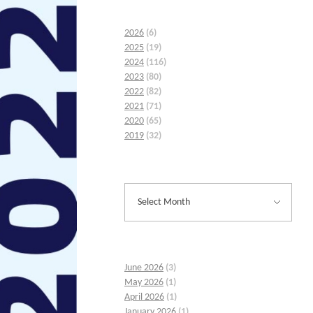
2026
(6)
2025
(19)
2024
(116)
2023
(80)
2022
(82)
2021
(71)
2020
(65)
2019
(32)
June 2026
(3)
May 2026
(1)
April 2026
(1)
January 2026
(1)