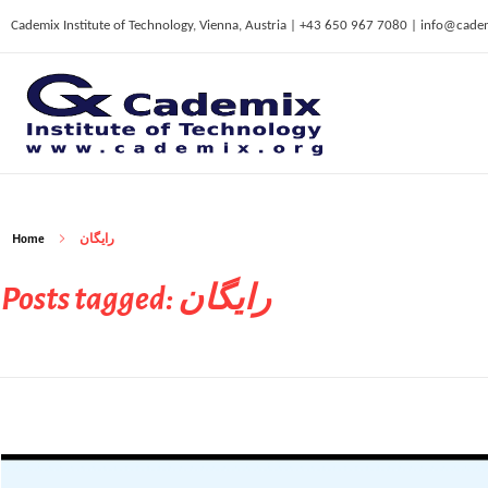
Cademix Institute of Technology, Vienna, Austria | +43 650 967 7080 | info@cade
C
ademix Institute of Technology
Job seekers Portal for Career Acceleration, Continuing Education, European Job Market
Home
رایگان
Posts tagged: رایگان