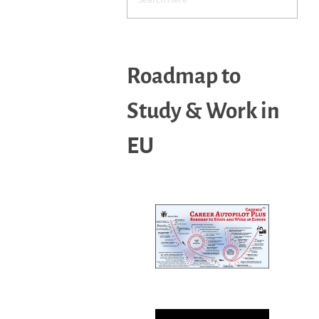
Roadmap to
Study & Work in
EU