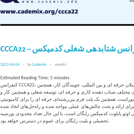
CCCA22 – نس شتابدهی شغلی کدمیکس
2022-04-04
by
Cademix
events
Estimated Reading Time:
5
minutes
کنفرانس CCCA22، شتابدهنده کدمیکس کریر 2022، رویدادی است که با هدف گرد هم آوردن فارغ التحصیلان حرفه ای و بین المللی، جویندگان کار، همچنین
های مختلف شتاب دهنده کاری و حرفه ای، توسعه شغلی و همچنین کار و
تحصیل در خارج از کشوراست. همچنین یک پلت فرم بین‌رشته‌ای حرفه ای را برای کامیونیتی Cademix وآوری‌ها، گرایشها و
ای ارائه و بحث چالش‌های عملی مواجه شده و راه‌حل‌های اتخاذ شده
 اوتو پایلوت کدمیکس رایگان است، با این حال تعداد محدودی بورسیه
تحصیلی و بلیت رایگان برای عموم در دسترس خواهد بود.