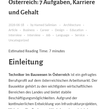
Österreich: 7 Aufgaben, Karriere
und Gehalt
2026-06-18
by
Hamed Salimian
Architecture
Article
Business
Career
Design
Education
Interview
Interview
Job
Language
Service
Uncategorized
Estimated Reading Time:
7
minutes
Einleitung
Techniker im Bauwesen in Österreich
ist ein gefragtes
Berufsprofil auf dem österreichischen Arbeitsmarkt. Der
Bausektor gehört zu den wichtigsten wirtschaftlichen
Bereichen des Landes und bietet stabile
Beschäftigungsmöglichkeiten. Aufgrund der
kontinuierlichen Entwicklung von Infrastrukturprojekten,