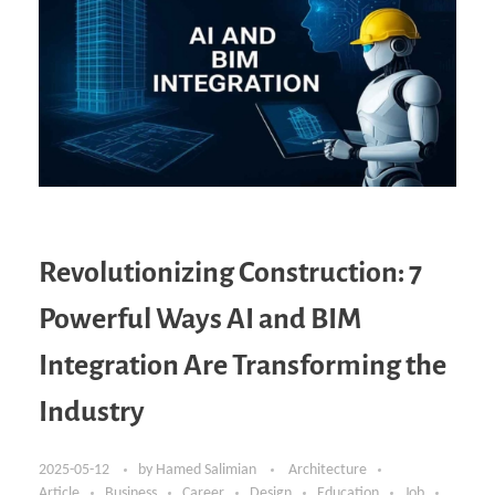
Revolutionizing Construction: 7
Powerful Ways AI and BIM
Integration Are Transforming the
Industry
2025-05-12
by
Hamed Salimian
Architecture
Article
Business
Career
Design
Education
Job